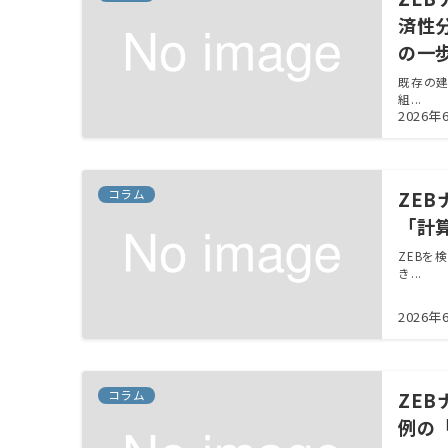
済性
の一
既存の建
組...
2026年
コラム
ZEB
「計
ZEBを
き...
2026年
コラム
ZEB
例の