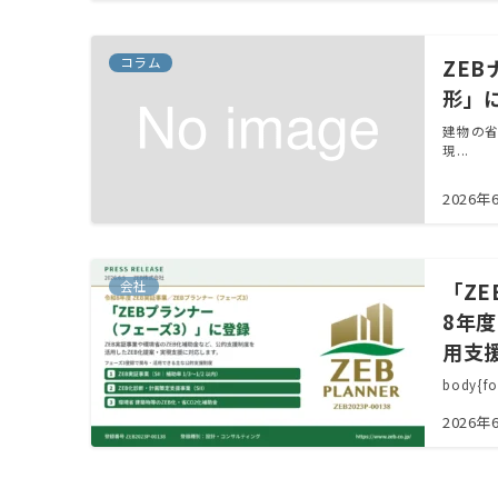
コラム
ZEB
形」
建物の省
現...
2026年
会社
「Z
8年
用支
body{fo
2026年