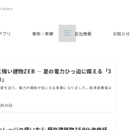
 future
Bアプリ
事例・実績
会社情報
お知らせ
に強い建物ZEB ― 夏の電力ひっ迫に備える「3
力」
な夏を迎え、電力の需給が気になる季節になりました。経済産業省は
6月30日
Bナレッジの使い方⑥ 既存建築物ZEB化改修経