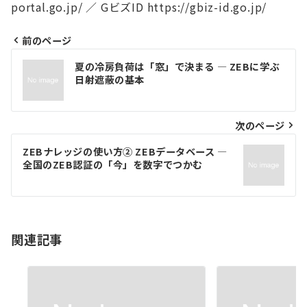
portal.go.jp/ ／ GビズID https://gbiz-id.go.jp/
前のページ
投
夏の冷房負荷は「窓」で決まる ― ZEBに学ぶ
稿
日射遮蔽の基本
ナ
ビ
次のページ
ゲ
ZEBナレッジの使い方② ZEBデータベース ―
全国のZEB認証の「今」を数字でつかむ
ー
シ
ョ
関連記事
ン