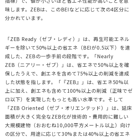
指標）で、値が小さいほど省エネ性能が高いことを意
味します。ZEBは、このBEIなどに応じて次の4区分に
分かれています。
「ZEB Ready（ゼブ・レディ）」は、再生可能エネル
ギーを除いて50%以上の省エネ（BEIが0.5以下）を達
成した、ZEBの一歩手前の段階です。「Nearly
ZEB（ニアリー・ゼブ）」は、省エネで50%以上を確
保したうえで、創エネを含めて75%以上の削減を達成
した状態を指します。「『ZEB』」は、省エネ50%以
上に加え、創エネも含めて100%以上の削減（正味でゼ
ロ以下）を実現したもっとも高い水準です。そして
「ZEB Oriented（ゼブ・オリエンテッド）」は、延床
面積が大きく完全なZEB化が技術的・費用的に難しい
大規模建物（おおむね10,000平方メートル以上）向け
の区分で、用途に応じて30%または40%以上の省エネ