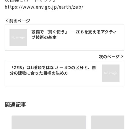
https://www.env.go.jp/earth/zeb/
前のページ
投
設備で「賢く使う」 ― ZEBを支えるアクティ
稿
ブ技術の基本
ナ
ビ
次のページ
ゲ
「ZEB」は1種類ではない ― 4つの区分と、自
分の建物に合った目標の決め方
ー
シ
ョ
関連記事
ン