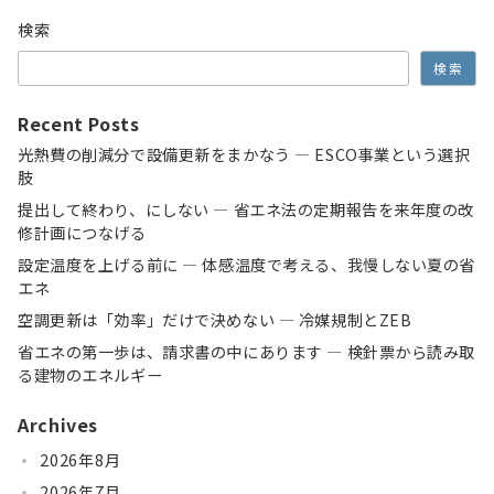
の
検索
ペ
検索
ー
ジ
Recent Posts
送
光熱費の削減分で設備更新をまかなう ― ESCO事業という選択
肢
り
提出して終わり、にしない ― 省エネ法の定期報告を来年度の改
修計画につなげる
設定温度を上げる前に ― 体感温度で考える、我慢しない夏の省
エネ
空調更新は「効率」だけで決めない ― 冷媒規制とZEB
省エネの第一歩は、請求書の中にあります ― 検針票から読み取
る建物のエネルギー
Archives
2026年8月
2026年7月