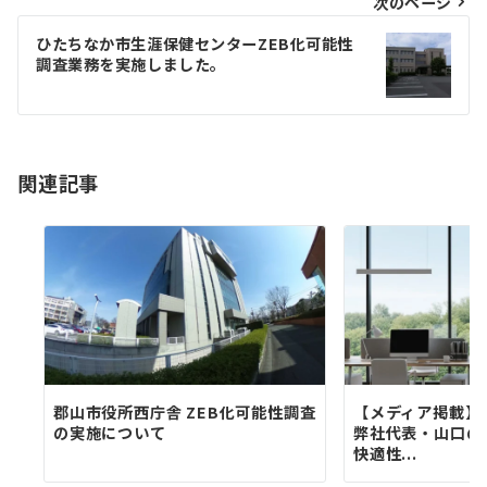
ビ
次のページ
ゲ
ひたちなか市生涯保健センターZEB化可能性
調査業務を実施しました。
ー
シ
ョ
関連記事
ン
郡山市役所西庁舎 ZEB化可能性調査
【メディア掲載】
の実施について
弊社代表・山口の
快適性...