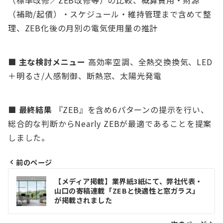
（標準改修／ZEB改修等）の比較、概算費用・財源
（補助/起債）・スケジュール・維持管理まで含めて整
理、ZEB化後の月別の電気使用量の推計
■ 主な検討メニュー
高効率空調、全熱交換換気、LED
＋明るさ/人感制御、断熱窓、太陽光発電
■ 最終結果
『ZEB』を含め6パターンの提示を行い、
総合的な判断からNearly ZEBが最適であることを提案
しました。
前のページ
投
【メディア掲載】業界紙3紙にて、弊社代表・
稿
山口の寄稿連載「ZEBと快適性と窓ガラス」
が掲載されました
ナ