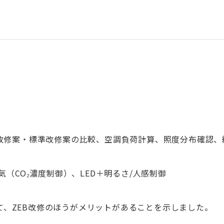
EB改修案・標準改修案の比較、空調負荷計算、照度分布確認、
（CO₂濃度制御）、LED＋明るさ/人感制御
して、ZEB改修のほうがメリットがあることを示しました。