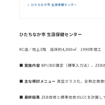
ひたちなか市 生涯保健センター
ひたちなか市 生涯保健センター
RC造／地上3階 延床約4,000㎡ 1990年竣工
■ 実施内容
BPI/BEI算定（標準入力法）、Z
■ 主な検討メニュー
真空ガラス化、全熱交換換気
■ 最終結果
ZEB改修と標準改修のLCCを計算