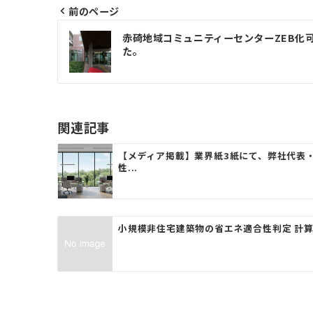
前のページ
投
赤碕地域コミュニティーセンターZEB化
稿
た。
ナ
ビ
ゲ
関連記事
ー
【メディア掲載】業界紙3紙にて、弊社代表・
性...
シ
ョ
ン
小規模非住宅建築物の省エネ適合性判定 計