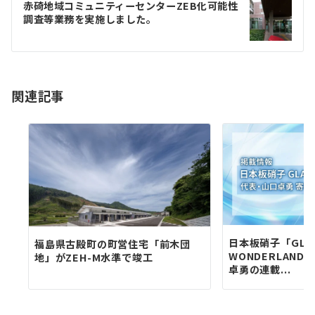
ゲ
赤碕地域コミュニティーセンターZEB化可能性
調査等業務を実施しました。
ー
シ
ョ
関連記事
ン
日本板硝子「GLA
福島県古殿町の町営住宅「前木団
WONDERLAN
地」がZEH-M水準で竣工
卓勇の連載...